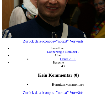
Zurück
data-iconpos="notext"
Vorwärts
Erstellt am
Donnerstag 3 März 2011
Alben
Fasnet 2011
Besuche
3433
Kein Kommentar (0)
Benutzerkommentare
Zurück
data-iconpos="notext"
Vorwärts