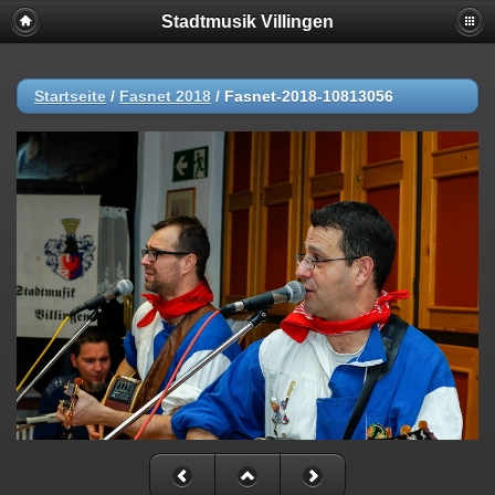
Stadtmusik Villingen
Startseite
/
Fasnet 2018
/
Fasnet-2018-10813056