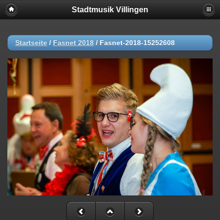
Stadtmusik Villingen
Startseite
/
Fasnet 2018
/
Fasnet-2018-15252608