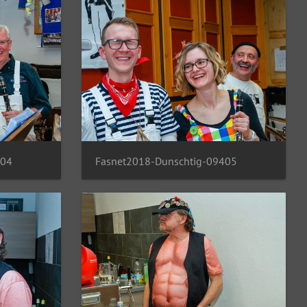
404
Fasnet2018-Dunschtig-09405