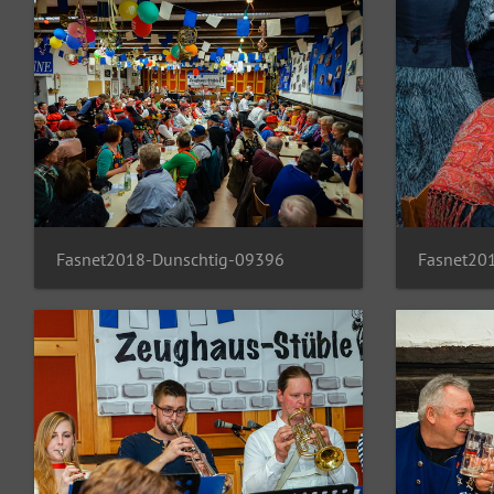
Fasnet2018-Dunschtig-09396
Fasnet20