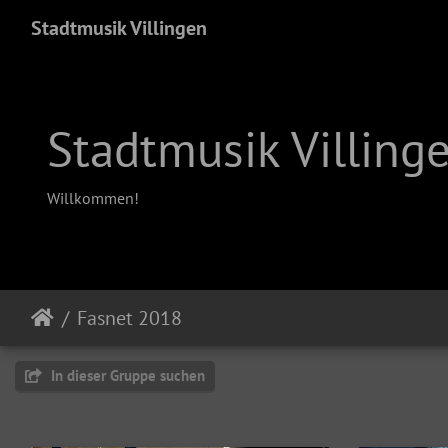
Stadtmusik Villingen
Stadtmusik Villing
Willkommen!
Fasnet 2018
In dieser Gruppe suchen