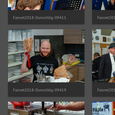
Fasnet2018-Dunschtig-09411
Fasnet20
Fasnet2018-Dunschtig-09419
Fasnet20