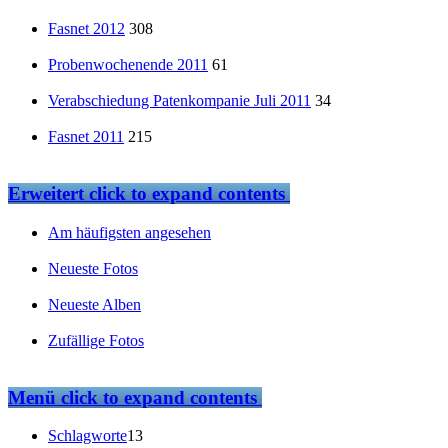
Fasnet 2012
308
Probenwochenende 2011
61
Verabschiedung Patenkompanie Juli 2011
34
Fasnet 2011
215
Erweitert
click to expand contents
Am häufigsten angesehen
Neueste Fotos
Neueste Alben
Zufällige Fotos
Menü
click to expand contents
Schlagworte
13